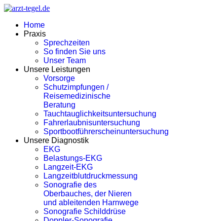
Home
Praxis
Sprechzeiten
So finden Sie uns
Unser Team
Unsere Leistungen
Vorsorge
Schutzimpfungen /
Reisemedizinische
Beratung
Tauchtauglichkeitsuntersuchung
Fahrerlaubnisuntersuchung
Sportbootführerscheinuntersuchung
Unsere Diagnostik
EKG
Belastungs-EKG
Langzeit-EKG
Langzeitblutdruckmessung
Sonografie des
Oberbauches, der Nieren
und ableitenden Harnwege
Sonografie Schilddrüse
Doppler-Sonografie