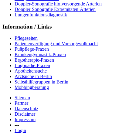
Doppler-Sonografie hirnversorgende Arterien
Doppler-Sonografie Extremitäten-Arterien
Lungenfunktionsdiagnostik
Information / Links
Pflegeseiten
Patientenverfügung und Vorsorgevollmacht
Fußpflege-Praxen
Krankengymnastik-Praxen
Ergotherapie-Praxen
Logopädie-Praxen
Apothekensuche
Arztsuche in Berlin
Selbsthilfegruppen in Berlin
Mobbingberatung
Sitemap
Partner
Datenschutz
Disclaimer
Impressum
---
Login