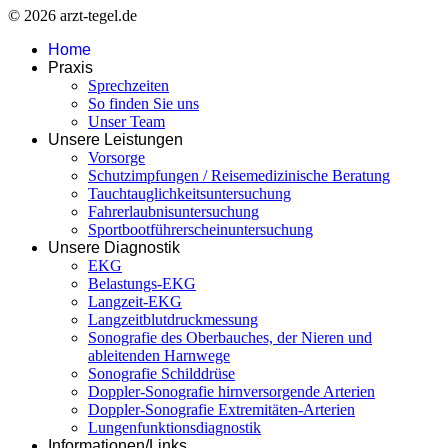
© 2026 arzt-tegel.de
Home
Praxis
Sprechzeiten
So finden Sie uns
Unser Team
Unsere Leistungen
Vorsorge
Schutzimpfungen / Reisemedizinische Beratung
Tauchtauglichkeitsuntersuchung
Fahrerlaubnisuntersuchung
Sportbootführerscheinuntersuchung
Unsere Diagnostik
EKG
Belastungs-EKG
Langzeit-EKG
Langzeitblutdruckmessung
Sonografie des Oberbauches, der Nieren und
ableitenden Harnwege
Sonografie Schilddrüse
Doppler-Sonografie hirnversorgende Arterien
Doppler-Sonografie Extremitäten-Arterien
Lungenfunktionsdiagnostik
Informationen/Links