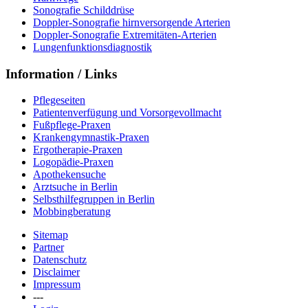
Sonografie Schilddrüse
Doppler-Sonografie hirnversorgende Arterien
Doppler-Sonografie Extremitäten-Arterien
Lungenfunktionsdiagnostik
Information / Links
Pflegeseiten
Patientenverfügung und Vorsorgevollmacht
Fußpflege-Praxen
Krankengymnastik-Praxen
Ergotherapie-Praxen
Logopädie-Praxen
Apothekensuche
Arztsuche in Berlin
Selbsthilfegruppen in Berlin
Mobbingberatung
Sitemap
Partner
Datenschutz
Disclaimer
Impressum
---