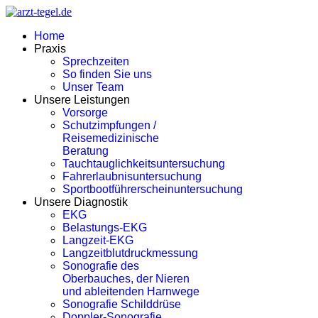
Home
Praxis
Sprechzeiten
So finden Sie uns
Unser Team
Unsere Leistungen
Vorsorge
Schutzimpfungen /
Reisemedizinische
Beratung
Tauchtauglichkeitsuntersuchung
Fahrerlaubnisuntersuchung
Sportbootführerscheinuntersuchung
Unsere Diagnostik
EKG
Belastungs-EKG
Langzeit-EKG
Langzeitblutdruckmessung
Sonografie des
Oberbauches, der Nieren
und ableitenden Harnwege
Sonografie Schilddrüse
Doppler-Sonografie