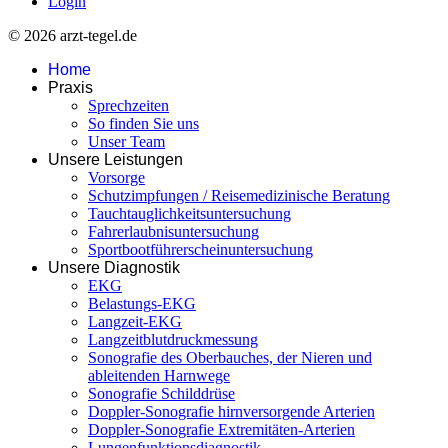
Login
© 2026 arzt-tegel.de
Home
Praxis
Sprechzeiten
So finden Sie uns
Unser Team
Unsere Leistungen
Vorsorge
Schutzimpfungen / Reisemedizinische Beratung
Tauchtauglichkeitsuntersuchung
Fahrerlaubnisuntersuchung
Sportbootführerscheinuntersuchung
Unsere Diagnostik
EKG
Belastungs-EKG
Langzeit-EKG
Langzeitblutdruckmessung
Sonografie des Oberbauches, der Nieren und
ableitenden Harnwege
Sonografie Schilddrüse
Doppler-Sonografie hirnversorgende Arterien
Doppler-Sonografie Extremitäten-Arterien
Lungenfunktionsdiagnostik