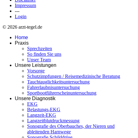
Impressum
---
Login
© 2026 arzt-tegel.de
Home
Praxis
Sprechzeiten
So finden Sie uns
Unser Team
Unsere Leistungen
Vorsorge
Schutzimpfungen / Reisemedizinische Beratung
Tauchtauglichkeitsuntersuchung
Fahrerlaubnisuntersuchung
Sportbootführerscheinuntersuchung
Unsere Diagnostik
EKG
Belastungs-EKG
Langzeit-EKG
Langzeitblutdruckmessung
Sonografie des Oberbauches, der Nieren und
ableitenden Harnwege
Sonografie Schilddrüse