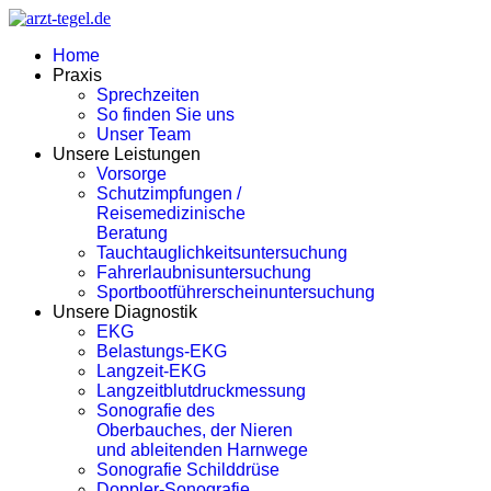
Home
Praxis
Sprechzeiten
So finden Sie uns
Unser Team
Unsere Leistungen
Vorsorge
Schutzimpfungen /
Reisemedizinische
Beratung
Tauchtauglichkeitsuntersuchung
Fahrerlaubnisuntersuchung
Sportbootführerscheinuntersuchung
Unsere Diagnostik
EKG
Belastungs-EKG
Langzeit-EKG
Langzeitblutdruckmessung
Sonografie des
Oberbauches, der Nieren
und ableitenden Harnwege
Sonografie Schilddrüse
Doppler-Sonografie