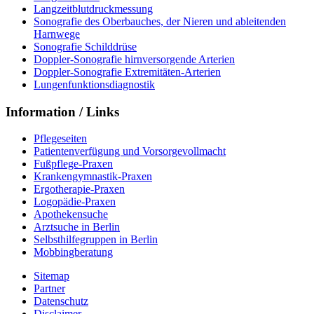
Langzeitblutdruckmessung
Sonografie des Oberbauches, der Nieren und ableitenden
Harnwege
Sonografie Schilddrüse
Doppler-Sonografie hirnversorgende Arterien
Doppler-Sonografie Extremitäten-Arterien
Lungenfunktionsdiagnostik
Information / Links
Pflegeseiten
Patientenverfügung und Vorsorgevollmacht
Fußpflege-Praxen
Krankengymnastik-Praxen
Ergotherapie-Praxen
Logopädie-Praxen
Apothekensuche
Arztsuche in Berlin
Selbsthilfegruppen in Berlin
Mobbingberatung
Sitemap
Partner
Datenschutz
Disclaimer