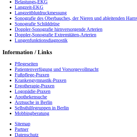
Belastungs-EKG
Langzeit-EKG
Langzeitblutdruckmessung
Sonografie des Oberbauches, der Nieren und ableitenden Har
Sonografie Schilddrüse
Doppler-Sonografie hirnversorgende Arterien
Doppler-Sonografie Extremitäten-Arterien
Lungenfunktionsdiagnostik
Information / Links
Pflegeseiten
Patientenverfügung und Vorsorgevollmacht
Fußpflege-Praxen
Krankengymnastik-Praxen
Ergotherapie-Praxen
Logopädie-Praxen
Apothekensuche
Arztsuche in Berlin
Selbsthilfegruppen in Berlin
Mobbingberatung
Sitemap
Partner
Datenschutz