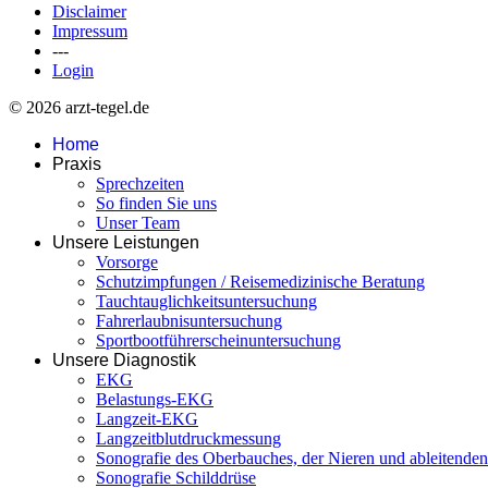
Disclaimer
Impressum
---
Login
© 2026 arzt-tegel.de
Home
Praxis
Sprechzeiten
So finden Sie uns
Unser Team
Unsere Leistungen
Vorsorge
Schutzimpfungen / Reisemedizinische Beratung
Tauchtauglichkeitsuntersuchung
Fahrerlaubnisuntersuchung
Sportbootführerscheinuntersuchung
Unsere Diagnostik
EKG
Belastungs-EKG
Langzeit-EKG
Langzeitblutdruckmessung
Sonografie des Oberbauches, der Nieren und ableitend
Sonografie Schilddrüse