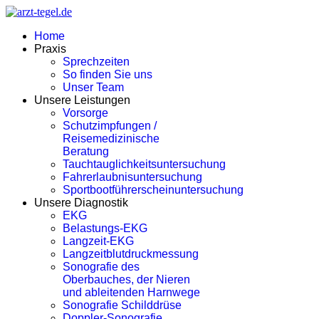
Home
Praxis
Sprechzeiten
So finden Sie uns
Unser Team
Unsere Leistungen
Vorsorge
Schutzimpfungen /
Reisemedizinische
Beratung
Tauchtauglichkeitsuntersuchung
Fahrerlaubnisuntersuchung
Sportbootführerscheinuntersuchung
Unsere Diagnostik
EKG
Belastungs-EKG
Langzeit-EKG
Langzeitblutdruckmessung
Sonografie des
Oberbauches, der Nieren
und ableitenden Harnwege
Sonografie Schilddrüse
Doppler-Sonografie