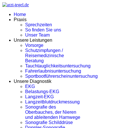
Home
Praxis
Sprechzeiten
So finden Sie uns
Unser Team
Unsere Leistungen
Vorsorge
Schutzimpfungen /
Reisemedizinische
Beratung
Tauchtauglichkeitsuntersuchung
Fahrerlaubnisuntersuchung
Sportbootführerscheinuntersuchung
Unsere Diagnostik
EKG
Belastungs-EKG
Langzeit-EKG
Langzeitblutdruckmessung
Sonografie des
Oberbauches, der Nieren
und ableitenden Harnwege
Sonografie Schilddrüse
Doppler-Sonografie