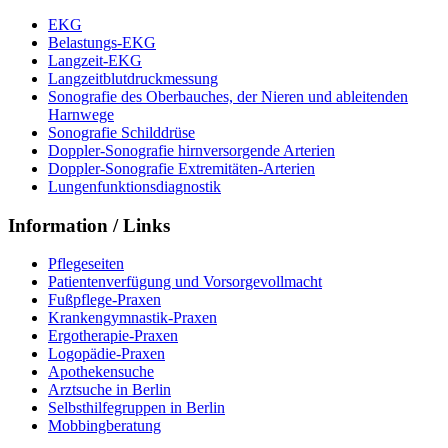
EKG
Belastungs-EKG
Langzeit-EKG
Langzeitblutdruckmessung
Sonografie des Oberbauches, der Nieren und ableitenden
Harnwege
Sonografie Schilddrüse
Doppler-Sonografie hirnversorgende Arterien
Doppler-Sonografie Extremitäten-Arterien
Lungenfunktionsdiagnostik
Information / Links
Pflegeseiten
Patientenverfügung und Vorsorgevollmacht
Fußpflege-Praxen
Krankengymnastik-Praxen
Ergotherapie-Praxen
Logopädie-Praxen
Apothekensuche
Arztsuche in Berlin
Selbsthilfegruppen in Berlin
Mobbingberatung