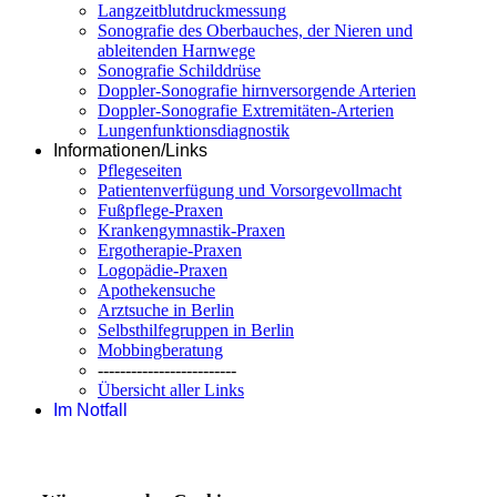
Langzeitblutdruckmessung
Sonografie des Oberbauches, der Nieren und
ableitenden Harnwege
Sonografie Schilddrüse
Doppler-Sonografie hirnversorgende Arterien
Doppler-Sonografie Extremitäten-Arterien
Lungenfunktionsdiagnostik
Informationen/Links
Pflegeseiten
Patientenverfügung und Vorsorgevollmacht
Fußpflege-Praxen
Krankengymnastik-Praxen
Ergotherapie-Praxen
Logopädie-Praxen
Apothekensuche
Arztsuche in Berlin
Selbsthilfegruppen in Berlin
Mobbingberatung
-------------------------
Übersicht aller Links
Im Notfall