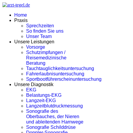
Home
Praxis
Sprechzeiten
So finden Sie uns
Unser Team
Unsere Leistungen
Vorsorge
Schutzimpfungen /
Reisemedizinische
Beratung
Tauchtauglichkeitsuntersuchung
Fahrerlaubnisuntersuchung
Sportbootführerscheinuntersuchung
Unsere Diagnostik
EKG
Belastungs-EKG
Langzeit-EKG
Langzeitblutdruckmessung
Sonografie des
Oberbauches, der Nieren
und ableitenden Harnwege
Sonografie Schilddrüse
Doppler-Sonografie