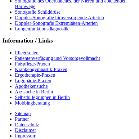
Sonografie des Oberbauches, der Nieren und ableitenden
Harnwege
Sonografie Schilddrüse
Doppler-Sonografie hirnversorgende Arterien
Doppler-Sonografie Extremitäten-Arterien
Lungenfunktionsdiagnostik
Information / Links
Pflegeseiten
Patientenverfügung und Vorsorgevollmacht
Fußpflege-Praxen
Krankengymnastik-Praxen
Ergotherapie-Praxen
Logopädie-Praxen
Apothekensuche
Arztsuche in Berlin
Selbsthilfegruppen in Berlin
Mobbingberatung
Sitemap
Partner
Datenschutz
Disclaimer
Impressum