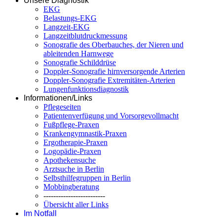
Unsere Diagnostik
EKG
Belastungs-EKG
Langzeit-EKG
Langzeitblutdruckmessung
Sonografie des Oberbauches, der Nieren und
ableitenden Harnwege
Sonografie Schilddrüse
Doppler-Sonografie hirnversorgende Arterien
Doppler-Sonografie Extremitäten-Arterien
Lungenfunktionsdiagnostik
Informationen/Links
Pflegeseiten
Patientenverfügung und Vorsorgevollmacht
Fußpflege-Praxen
Krankengymnastik-Praxen
Ergotherapie-Praxen
Logopädie-Praxen
Apothekensuche
Arztsuche in Berlin
Selbsthilfegruppen in Berlin
Mobbingberatung
-------------------------
Übersicht aller Links
Im Notfall