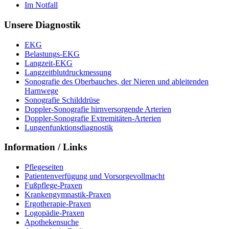
Im Notfall
Unsere Diagnostik
EKG
Belastungs-EKG
Langzeit-EKG
Langzeitblutdruckmessung
Sonografie des Oberbauches, der Nieren und ableitenden
Harnwege
Sonografie Schilddrüse
Doppler-Sonografie hirnversorgende Arterien
Doppler-Sonografie Extremitäten-Arterien
Lungenfunktionsdiagnostik
Information / Links
Pflegeseiten
Patientenverfügung und Vorsorgevollmacht
Fußpflege-Praxen
Krankengymnastik-Praxen
Ergotherapie-Praxen
Logopädie-Praxen
Apothekensuche