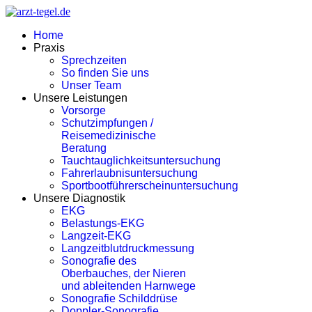
Home
Praxis
Sprechzeiten
So finden Sie uns
Unser Team
Unsere Leistungen
Vorsorge
Schutzimpfungen /
Reisemedizinische
Beratung
Tauchtauglichkeitsuntersuchung
Fahrerlaubnisuntersuchung
Sportbootführerscheinuntersuchung
Unsere Diagnostik
EKG
Belastungs-EKG
Langzeit-EKG
Langzeitblutdruckmessung
Sonografie des
Oberbauches, der Nieren
und ableitenden Harnwege
Sonografie Schilddrüse
Doppler-Sonografie