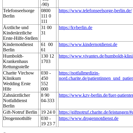
-90)
Telefonseelsorge
0800
https://www.telefonseelsorge-berlin.de/
Berlin
111 0
111
Ärztliche und
31 00
https://kvberlin.de
Kinderärztliche
31
Erste-Hilfe-Stellen
Kindernotdienst
61 00
https://www.kindernotdienst.de
Berlin
61
Humboldt-
130 12
https://www.vivantes.de/humboldt-klini
Krankenhaus
1703
Rettungsstelle
Charite Virchow
030 -
https://notfallmedizin-
Klinikum
450
nord.charite.de/patientinnen_und_pati
Wedding Erste
552
Hlfe
000
Zahnärztlicher
8 90
https://www.kzv-berlin.de/fuer-patiente
Notfalldienst
04-333
Berlin
Gift-Notruf Berlin
19 24 0
https://giftnotruf.charite.de/leistungen
Drogennothilfe
030 -
https://www.drogennotdienst.de
19 23 7